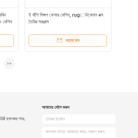
েকিং
ই বাঁশি সিঙ্গল ফেসার মেশিন, rugেউখেলান বক্স
ং মেশিন
তৈরির সরঞ্জাম
ভালো দাম
>>
আমাদের মেইল ​​করুন
908 ক্যানজহু শহর,