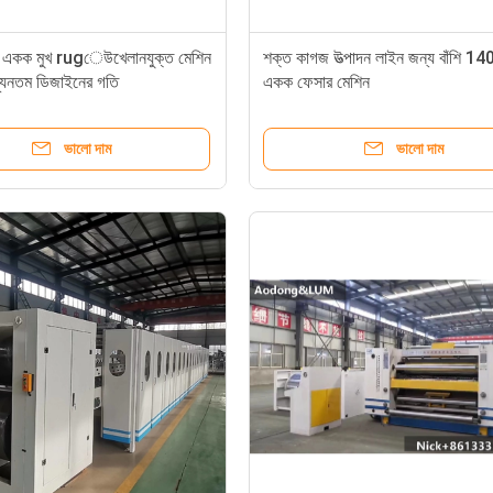
কক মুখ rugেউখেলানযুক্ত মেশিন
শক্ত কাগজ উত্পাদন লাইন জন্য বাঁশি 14
্যূনতম ডিজাইনের গতি
একক ফেসার মেশিন
ভালো দাম
ভালো দাম