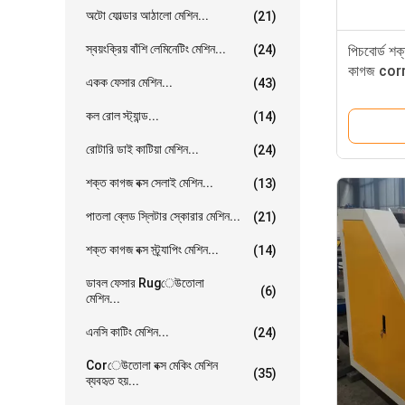
অটো ফোল্ডার আঠালো মেশিন...
(21)
স্বয়ংক্রিয় বাঁশি লেমিনেটিং মেশিন...
(24)
পিচবোর্ড শ
কাগজ cor
একক ফেসার মেশিন...
(43)
কল রোল স্ট্যান্ড...
(14)
রোটারি ডাই কাটিয়া মেশিন...
(24)
শক্ত কাগজ বক্স সেলাই মেশিন...
(13)
পাতলা ব্লেড স্লিটার স্কোরার মেশিন...
(21)
শক্ত কাগজ বক্স স্ট্র্যাপিং মেশিন...
(14)
ডাবল ফেসার Rugেউতোলা
(6)
মেশিন...
এনসি কাটিং মেশিন...
(24)
Corেউতোলা বক্স মেকিং মেশিন
(35)
ব্যবহৃত হয়...