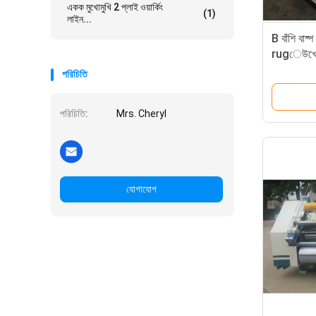
একক মুখোমুখি 2 প্লাই ওয়ার্কিং
(1)
লাইন...
B বাঁশি ব
rugেউখেল
পরিচিতি
পরিচিতি:
Mrs. Cheryl
যোগাযোগ