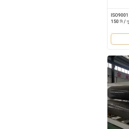
ISO9001 এ
150 মি / ন