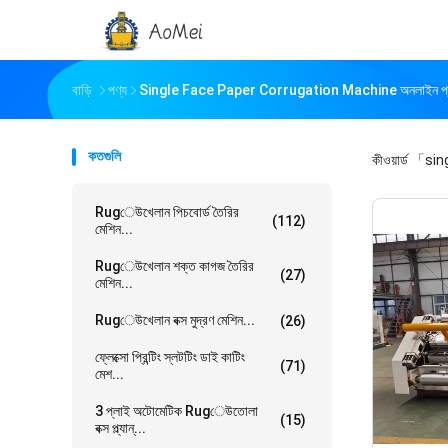
বাড়ি
পণ্য
Single Face Paper Corrugation Machine অনলাইন প্র
কতগুলি
কীওয়ার্ড
「sing
Rugেউখেলান পিচবোর্ড তৈরির
(112)
মেশিন...
Rugেউখেলান শক্ত কাগজ তৈরির
(27)
মেশিন...
Rugেউখেলান বক্স মুদ্রণ মেশিন...
(26)
ফ্লেক্সো প্রিন্টিং স্লটটিং ডাই কাটিং
(71)
মেশ...
3 প্লাই অটোমেটিক Rugেউতোলা
(15)
বক্স প্ল্যান্...