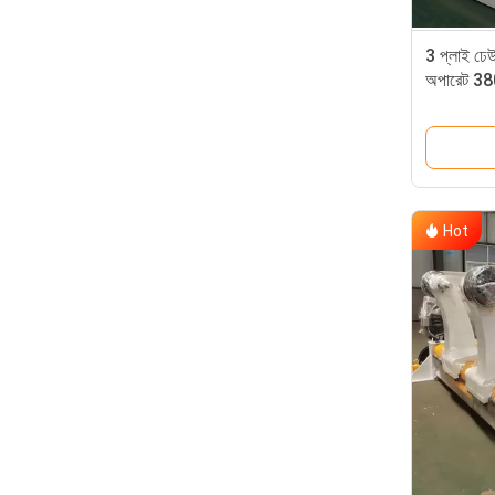
3 প্লাই ঢেউ
অপারেট 38
Hot