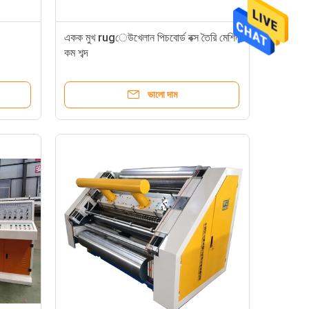
একক মুখ rugেউখেলান পিচবোর্ড বক্স তৈরি মেশিন
কম শব্দ
nx
ভালো দাম