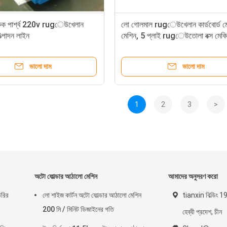
একক পার্শ্ব 220v rugেউখেলান
লো গোলমাল rugেউখেলান কার্ডবোর্ড ম
উত্পাদন লাইন
মেশিন, 5 প্লাই rugেউতোলা বক্স মেকি
ভালো দাম
ভালো দাম
1
2
3
>
অটো ফোল্ডার আঠালো মেশিন
আমাদের অনুসরণ করো
ৈরির
লো শাইজ কার্টন অটো ফোল্ডার আঠালো মেশিন
tianxin বিল্ডিং 1
200 মি / মিনিট ডিজাইনের গতি
হেব্বী প্রদেশ, চীন