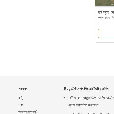
দুই স্তর 
পেপারবোর্ড 
সম্বন্ধে
Rugেউখেলান পিচবোর্ড তৈরির মেশিন
বাড়ি
ভারী প্রকার rugেউখেলান পিচবোর্ড ত
পণ্য
মেশিন স্থিতিশীল অপারেশন
আমাদের সম্পর্কে