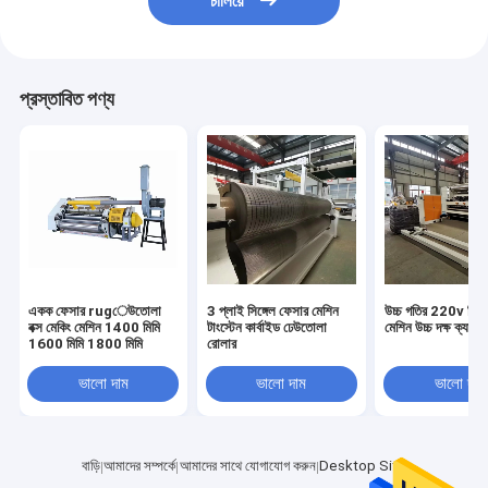
চালিয়ে
প্রস্তাবিত পণ্য
একক ফেসার rugেউতোলা
3 প্লাই সিঙ্গেল ফেসার মেশিন
উচ্চ গতির 220v সিঙ্গ
বক্স মেকিং মেশিন 1400 মিমি
টাংস্টেন কার্বাইড ঢেউতোলা
মেশিন উচ্চ দক্ষ ক্যাসে
1600 মিমি 1800 মিমি
রোলার
ভালো দাম
ভালো দাম
ভালো দাম
বাড়ি
আমাদের সম্পর্কে
আমাদের সাথে যোগাযোগ করুন
Desktop Site