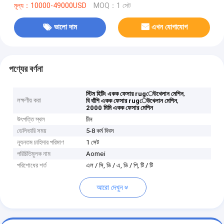
মূল্য：10000-49000USD
MOQ：1 সেট
ভালো দাম
এখন যোগাযোগ
পণ্যের বর্ণনা
,
স্টিম হিটিং একক ফেসার rugেউখেলান মেশিন
লক্ষণীয় করা
,
বি বাঁশি একক ফেসার rugেউখেলান মেশিন
2000 মিমি একক ফেসার মেশিন
উৎপত্তি স্থল
চীন
ডেলিভারি সময়
5-8 কর্ম দিবস
ন্যূনতম চাহিদার পরিমাণ
1 সেট
পরিচিতিমুলক নাম
Aomei
পরিশোধের শর্ত
এল / সি, ডি / এ, ডি / পি, টি / টি
আরো দেখুন