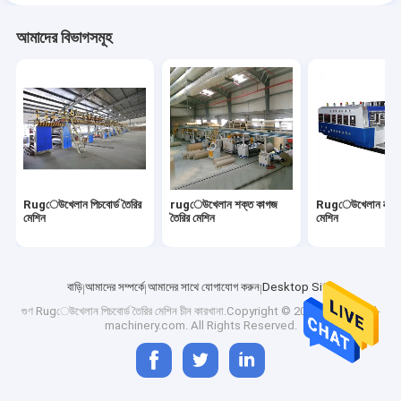
আমাদের বিভাগসমূহ
Rugেউখেলান পিচবোর্ড তৈরির
rugেউখেলান শক্ত কাগজ
Rugেউখেলান বক্স মু
মেশিন
তৈরির মেশিন
মেশিন
বাড়ি
আমাদের সম্পর্কে
আমাদের সাথে যোগাযোগ করুন
Desktop Site
গুণ
Rugেউখেলান পিচবোর্ড তৈরির মেশিন
চীন কারখানা.Copyright © 2026 cardboard-
machinery.com. All Rights Reserved.