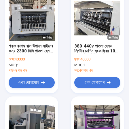
শক্ত কাগজ বাক্স উত্পাদন লাইনের
380-440v পাতলা ব্লেড
জন্য 2300 মিমি পাতলা ব্লেড
স্লিটার মেশিন স্বয়ংক্রিয় 100-
স্লিটার স্কোরার মেশিন
150 পিস/মিনিট কাস্টম আকার
মূল্য:
40000
মূল্য:
40000
MOQ:
1
MOQ:
1
সর্বশেষ দাম পান
সর্বশেষ দাম পান
এখন যোগাযোগ
এখন যোগাযোগ
বাড়ি
পণ্য
আমাদের সম্পর্কে