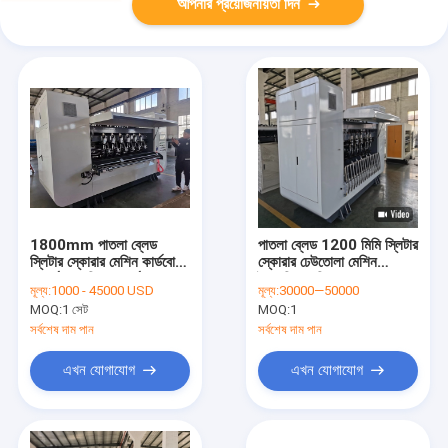
আপনার প্রয়োজনীয়তা দিন
1800mm পাতলা ব্লেড
পাতলা ব্লেড 1200 মিমি স্লিটার
স্লিটার স্কোরার মেশিন কার্ডবোর্ড
স্কোরার ঢেউতোলা মেশিন
সম্পূর্ণ স্বয়ংক্রিয় সার্ভো
বৈদ্যুতিক চালিত
মূল্য:
1000 - 45000 USD
মূল্য:
30000—50000
MOQ:
1 সেট
MOQ:
1
সর্বশেষ দাম পান
সর্বশেষ দাম পান
এখন যোগাযোগ
এখন যোগাযোগ