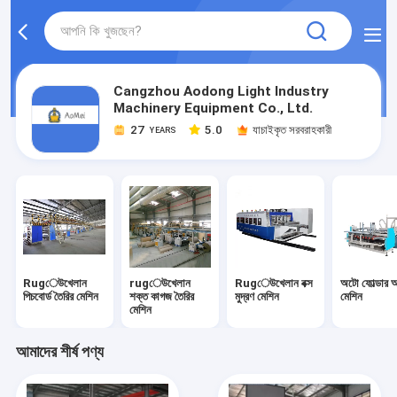
Cangzhou Aodong Light Industry
Machinery Equipment Co., Ltd.
27
5.0
যাচাইকৃত সরবরাহকারী
YEARS
Rugেউখেলান
rugেউখেলান
Rugেউখেলান বক্স
অটো ফোল্ডার 
পিচবোর্ড তৈরির মেশিন
শক্ত কাগজ তৈরির
মুদ্রণ মেশিন
মেশিন
মেশিন
আমাদের শীর্ষ পণ্য