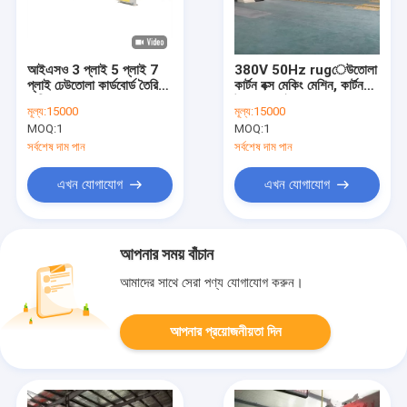
আইএসও 3 প্লাই 5 প্লাই 7
380V 50Hz rugেউতোলা
প্লাই ঢেউতোলা কার্ডবোর্ড তৈরির
কার্টন বক্স মেকিং মেশিন, কার্টন
মেশিন
উত্পাদনের লাইন
মূল্য:
15000
মূল্য:
15000
MOQ:
1
MOQ:
1
সর্বশেষ দাম পান
সর্বশেষ দাম পান
এখন যোগাযোগ
এখন যোগাযোগ
আপনার সময় বাঁচান
আমাদের সাথে সেরা পণ্য যোগাযোগ করুন।
আপনার প্রয়োজনীয়তা দিন