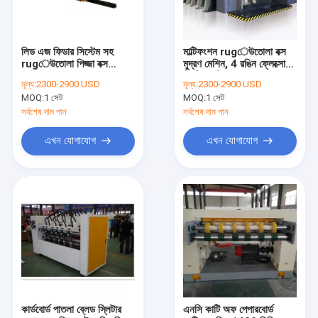
লিড এজ ফিডার সিস্টেম সহ
মাল্টিফংশন rugেউতোলা বক্স
rugেউতোলা পিজ্জা বক্স
মুদ্রণ মেশিন, 4 রঙিন ফ্লেক্সো
মুদ্রণযন্ত্র
প্রিন্টিং মেশিন
মূল্য:
2300-2900 USD
মূল্য:
2300-2900 USD
MOQ:
1 সেট
MOQ:
1 সেট
সর্বশেষ দাম পান
সর্বশেষ দাম পান
এখন যোগাযোগ
এখন যোগাযোগ
বাড়ি
পণ্য
আমাদের সম্পর্কে
কার্ডবোর্ড পাতলা ব্লেড স্লিটার
এনসি কাটি অফ পেপারবোর্ড