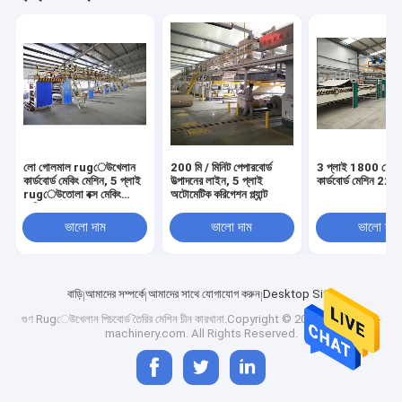
লো গোলমাল rugেউখেলান
200 মি / মিনিট পেপারবোর্ড
3 প্লাই 1800 ঢেউ
কার্ডবোর্ড মেকিং মেশিন, 5 প্লাই
উত্পাদনের লাইন, 5 প্লাই
কার্ডবোর্ড মেশিন 220
rugেউতোলা বক্স মেকিং
অটোমেটিক করিগেশন প্ল্যান্ট
মেশিন
ভালো দাম
ভালো দাম
ভালো দাম
বাড়ি
আমাদের সম্পর্কে
আমাদের সাথে যোগাযোগ করুন
Desktop Site
গুণ
Rugেউখেলান পিচবোর্ড তৈরির মেশিন
চীন কারখানা.Copyright © 2026 cardboard-
machinery.com. All Rights Reserved.