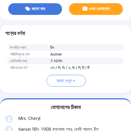
ভালো দাম
এখন যোগাযোগ
পণ্যের বর্ণনা
উৎপত্তি স্থল
চীন
পরিচিতিমুলক নাম
Aomei
ডেলিভারি সময়
7-10 দিন
পরিশোধের শর্ত
এল / সি, ডি / এ, ডি / পি, টি / টি
আরো দেখুন
যোগাযোগের ঠিকানা
Mrs. Cheryl
tianxin বিল্ডিং 1908 ক্যানজহু শহর, হেব্বী প্রদেশ, চীন