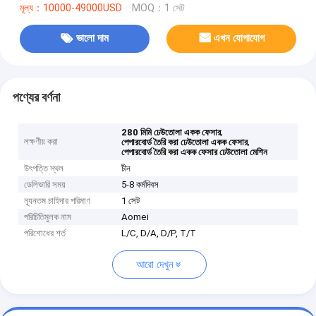
মূল্য：10000-49000USD
MOQ：1 সেট
ভালো দাম
এখন যোগাযোগ
পণ্যের বর্ণনা
,
280 মিমি ঢেউতোলা একক ফেসার
লক্ষণীয় করা
,
পেপারবোর্ড তৈরি করা ঢেউতোলা একক ফেসার
পেপারবোর্ড তৈরি করা একক ফেসার ঢেউতোলা মেশিন
উৎপত্তি স্থল
চীন
ডেলিভারি সময়
5-8 কর্মদিবস
ন্যূনতম চাহিদার পরিমাণ
1 সেট
পরিচিতিমুলক নাম
Aomei
পরিশোধের শর্ত
L/C, D/A, D/P, T/T
আরো দেখুন