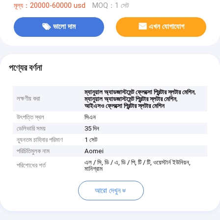
মূল্য：20000-60000 usd
MOQ：1 সেট
ভালো দাম
এখন যোগাযোগ
পণ্যের বর্ণনা
,
ম্যানুয়াল অ্যাডজাস্টমেন্ট ফ্লেক্সো প্রিন্টার স্লটার মেশিন
লক্ষণীয় করা
,
ম্যানুয়াল অ্যাডজাস্টমেন্ট প্রিন্টার স্লটার মেশিন
আইএসও ফ্লেক্সো প্রিন্টার স্লটার মেশিন
উৎপত্তি স্থল
সিএন
ডেলিভারি সময়
35 দিন
ন্যূনতম চাহিদার পরিমাণ
1 সেট
পরিচিতিমুলক নাম
Aomei
এল / সি, ডি / এ, ডি / পি, টি / টি, ওয়েস্টার্ন ইউনিয়ন,
পরিশোধের শর্ত
মানিগ্রাম
আরো দেখুন