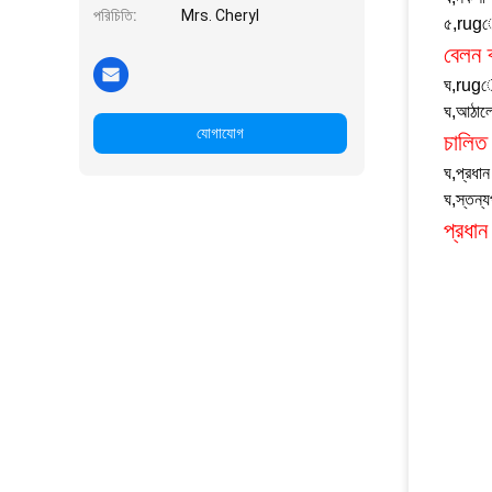
পরিচিতি:
Mrs. Cheryl
৫
,
rugেউ
বেলন ব
ঘ
,
rugেউ
ঘ
,
আঠালো
যোগাযোগ
চালিত
ঘ
,
প্রধা
ঘ
,
স্তন্
প্রধা