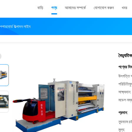
বাড়ি
পণ্য
আমাদের সম্পর্কে
যোগাযোগ করুন
খবর
ারবোর্ড উত্পাদন লাইন
বৈদ্যুত
পণ্যের বি
উৎপত্তি স
পরিচিতিমু
সাক্ষ্যদান:
মডেল নম্ব
প্রদান:
ন্যূনতম চ
মূল্য: