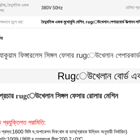
্টেজ, বৈদ্যুতিক একক
চালিত প্র
380V 50Hz
েষ:
েষভাবে তুলে ধরা:
বৈদ্যুতিক একক মুখোমুখি মেশিন
,
rugেউখেলান পেপারবোর্ড উত্পাদন লা
ণনা
্যাকুয়াম ফিঙ্গারলেস সিঙ্গল ফেসার rugেউখেলান পেপারকার্
Rugেউখেলান বোর্ড একক
 প্রচার rugেউখেলান সিঙ্গল ফেসার রোলার মেশিন
ত প্রযুক্তিগত পরামিতি
:
র প্রস্থ
:
1600 মিমি
ঘ
,
অপারেশন দিক
:
বাম বা ডান
(
গ্রাহক উদ্ভিদ অনুযায়ী নির্ধারিত
)
গতি
:
100
মি / মিনিট
ঘ
,
তাপমাত্রা সীমা
:
200
.2
।
0
℃