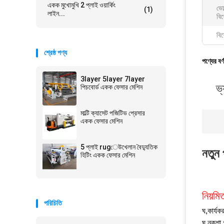
একক মুখোমুখি 2 প্লাই ওয়ার্কিং
ভোল
(1)
লাইন...
বিশ
বিশ
শ্রেষ্ঠ পণ্য
পণ্যের বর্
3layer 5layer 7layer
ভ
পিচবোর্ড একক ফেসার মেশিন
মাল্টি ক্যাসেট পজিটিভ প্রেসার
একক ফেসার মেশিন
5 প্লাই rugেউখেলান বৈদ্যুতিক
নতুন
হিটিং একক ফেসার মেশিন
নিয়মি
পরিচিতি
ঘ
,
কার্যক
ঘ
,
নকশা 