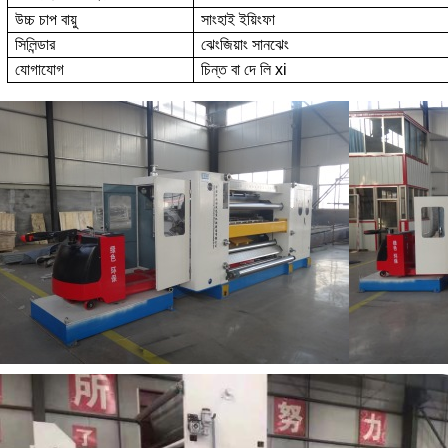
উচ্চ চাপ বায়ু
সাংহাই ইয়িংফা
সিলিন্ডার
ঝেংজিয়াং সানঝেং
যোগাযোগ
চিন্ত বা দে লি xi