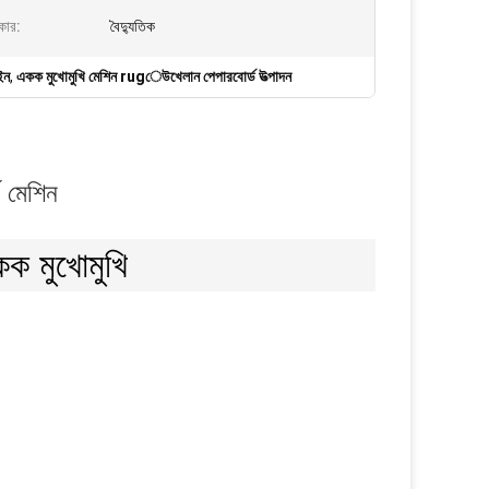
কার:
বৈদ্যুতিক
ইন
,
একক মুখোমুখি মেশিন rugেউখেলান পেপারবোর্ড উত্পাদন
ড মেশিন
 মুখোমুখি