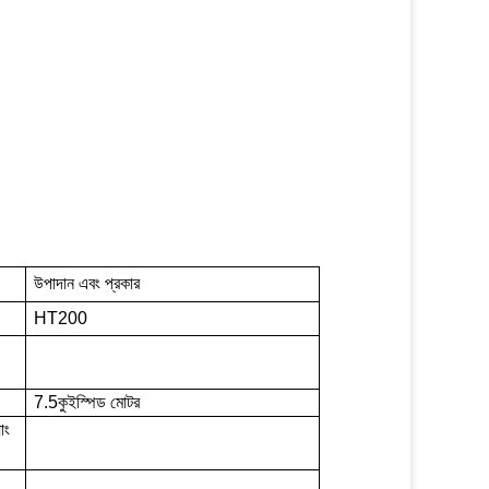
উপাদান এবং প্রকার
HT200
7.5
কুইস্পিড মোটর
াং