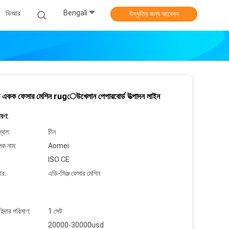
Bengali
ভিআর
উদ্ধৃতির জন্য আবেদন
িক একক ফেসার মেশিন rugেউখেলান পেপারবোর্ড উত্পাদন লাইন
বরণ:
্থল:
চীন
লক নাম:
Aomei
ISO CE
ার:
এডি-সিঞ্জ ফেসার মেশিন
াহিদার পরিমাণ:
1 সেট
20000-30000usd