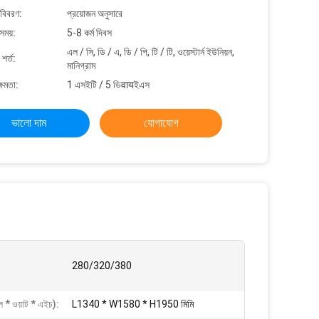
 বিবরণ:
প্রয়োজন অনুসারে
সময়:
5-8 কর্ম দিবস
এল / সি, ডি / এ, ডি / পি, টি / টি, ওয়েস্টার্ন ইউনিয়ন,
শর্ত:
মানিগ্রাম
্ষমতা:
1 এসইটি / 5 ডিवायইএস
ভালো দাম
যোগাযোগ
280/320/380
ল * ওয়াট * এইচ):
L1340 * W1580 * H1950 মিমি