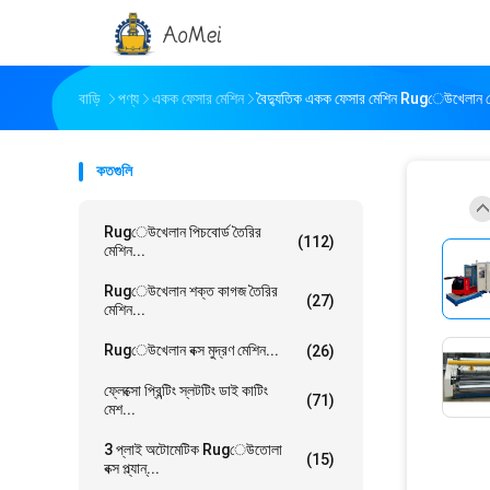
বাড়ি
পণ্য
একক ফেসার মেশিন
বৈদ্যুতিক একক ফেসার মেশিন Rugেউখেলান পেপ
কতগুলি
Rugেউখেলান পিচবোর্ড তৈরির
(112)
মেশিন...
Rugেউখেলান শক্ত কাগজ তৈরির
(27)
মেশিন...
Rugেউখেলান বক্স মুদ্রণ মেশিন...
(26)
ফ্লেক্সো প্রিন্টিং স্লটটিং ডাই কাটিং
(71)
মেশ...
3 প্লাই অটোমেটিক Rugেউতোলা
(15)
বক্স প্ল্যান্...