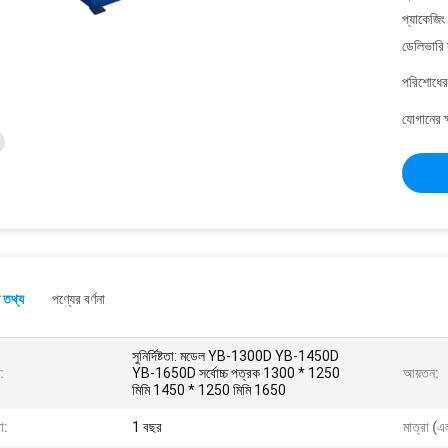
প্যাকেজিং
ডেলিভারি 
পরিশোধের 
যোগানের ক
 তথ্য
পণ্যের বর্ণনা
সুনির্দিষ্টতা: মডেল YB-1300D YB-1450D
:
YB-1650D সর্বোচ্চ পত্রক 1300 * 1250
আয়তন:
মিমি 1450 * 1250 মিমি 1650
া:
1 বছর
মাত্রা (এ