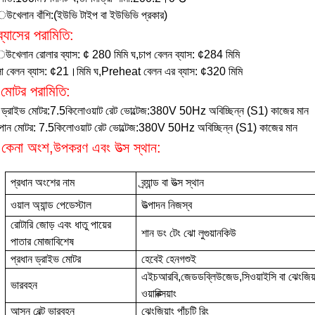
খেলান বাঁশি:
(
ইউভি
টাইপ বা
ইউভিভি
প্রকার
)
্যাসের পরামিতি
:
খেলান রোলার ব্যাস
: ¢
280 মিমি
ঘ
,
চাপ বেলন ব্যাস
: ¢
284 মিমি
 বেলন ব্যাস
: ¢
21
।
মিমি
ঘ
,
Preheat বেলন এর ব্যাস
: ¢
320 মিমি
 মোটর পরামিতি
:
ন ড্রাইভ মোটর
:
7.5
কিলোওয়াট
রেট ভোল্টেজ
:
380V 50Hz অবিচ্ছিন্ন (S1) কাজের মান
যপান মোটর
: 7.5
কিলোওয়াট
রেট ভোল্টেজ
:
380V 50Hz অবিচ্ছিন্ন (S1) কাজের মান
ন কেনা অংশ
,
উপকরণ এবং উত্স স্থান
:
প্রধান অংশের নাম
ব্র্যান্ড বা উত্স স্থান
ওয়াল অ্যান্ড পেডেস্টাল
উত্পাদন নিজস্ব
রোটারি জোড় এবং ধাতু পায়ের
শান ডং টেং ঝো লুগুয়ানকিউ
পাতার মোজাবিশেষ
প্রধান ড্রাইভ মোটর
হেবেই হেনগশুই
এইচআরবি
,
জেডডব্লিউজেড
,
সিওয়াইসি
বা ঝেংজিয়
ভারবহন
ওয়াঙ্ক্সিয়াং
আসন বেল্ট ভারবহন
ঝেংজিয়াং পাঁচটি রিং