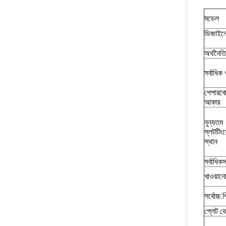
মডেল
ডিজাইন
অর্থনৈত
সর্বাধি
পেপারবোর
আকার
নূন্যতম
স্লটটিংয
স্থান
সর্বাধিক
খাওয়ান
সর্বোচ্চ.প
প্লেট ব