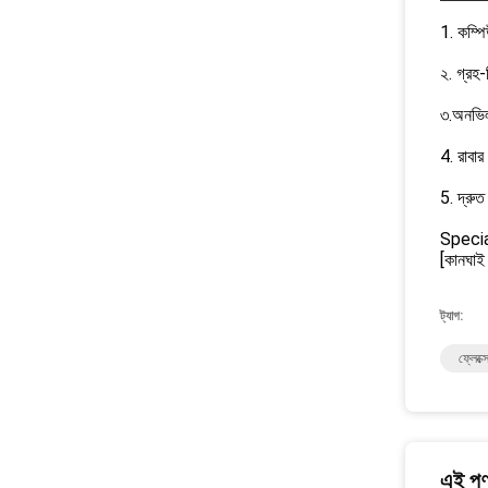
1. কম্পিউ
২. গ্রহ-
৩.অনভিল 
4. রাবা
5. দ্রুত
Special
[কানঘাই উ
ট্যাগ:
ফ্লেক্স
এই পণ্