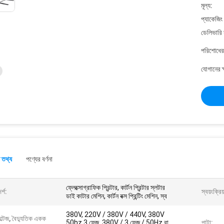
মূল্য:
প্যাকেজিং
ডেলিভারি 
পরিশোধের 
যোগানের ক
 তথ্য
পণ্যের বর্ণনা
ফ্লেক্সোগ্রাফিক প্রিন্টার, কার্টন প্রিন্টার স্লটার
্শ:
স্বয়ংক্রি
ডাই কাটার মেশিন, কার্টন বক্স প্রিন্টিং মেশিন, স্ব
380V, 220V / 380V / 440V, 380V
্টেজ, বৈদ্যুতিক একক
50hz 3 ফেজ, 380V / 3 ফেজ / 50Hz বা
পাটা: