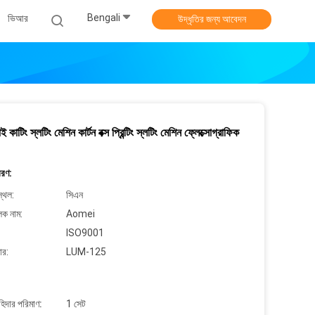
Bengali
ভিআর
উদ্ধৃতির জন্য আবেদন
 ডাই কাটিং স্লটিং মেশিন কার্টন বক্স প্রিন্টিং স্লটিং মেশিন ফ্লেক্সোগ্রাফিক
বরণ:
্থল:
সিএন
লক নাম:
Aomei
ISO9001
ার:
LUM-125
াহিদার পরিমাণ:
1 সেট