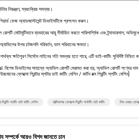
টার নিয়ন্ত্রণ, স্বয়ংক্রিয় সমন্বয়।
গিয়ার্ড ফেজ অ্যাডজাস্টমেন্ট ডিভাইসটিকে প্রশংসন করুন।
রোলটি মোটামুটিভাবে ব্যবহারের আয়ু দীর্ঘায়িত করতে পারিপার্শ্বিক এবং ট্র্যাভারসাল; অভিমু
র অ্যাভিলের উপর চটজলদি পরিবর্তন, ভাল পরিধানের ক্ষমতা।
 পার্থক্য ক্ষতিপূরণ সিস্টেম লাইনের গতি সমন্বয় হতে পারে, এটি ডাই-কাটিং সুনির্দিষ্ট নিশ্চি
. বিশেষ ডিভাইসের সাহায্যে অ্যাভিল রোলটি মেরামত করা হয়, অ্যাভিল রোলটি পণ্যের দাম
চ্চমানের ফ্লেক্সো প্রিন্টার স্লটার ডাই কাটিং মেশিন / কার্টন বক্স প্রিন্টিং স্লটিং মেশিন]
ো প্রিন্টিং স্লটিং ডাই কাটিং মেশিন
মাল্টিকালার ফ্লেক্সো প্রিন্টিং স্লটটিং ডাই কাটিং
লিড এজার ফ্লেক্স
য সম্পর্কে আরও বিশদ জানতে চান