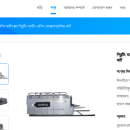
বাড়ি
পণ্য
আমাদের সম্পর্কে
যোগাযোগ করুন
খবর
শিন কার্টন বক্স প্রিন্টিং স্লটিং মেশিন ফ্লেক্সোগ্রাফিক কার্ট
প্রিন্টিং
কার্ট
পণ্যের বি
উৎপত্তি স
পরিচিতিমু
সাক্ষ্যদান:
মডেল নম্ব
প্রদান:
ন্যূনতম চ