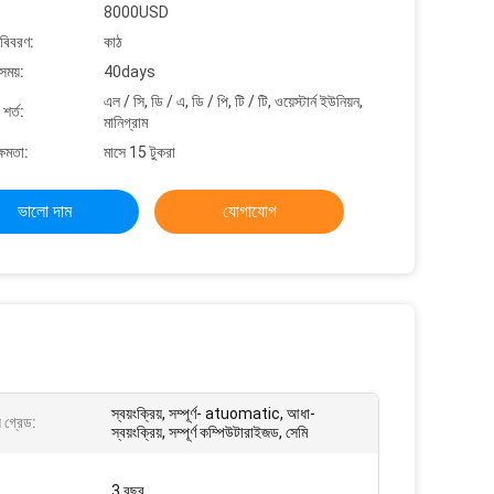
8000USD
 বিবরণ:
কাঠ
সময়:
40days
এল / সি, ডি / এ, ডি / পি, টি / টি, ওয়েস্টার্ন ইউনিয়ন,
শর্ত:
মানিগ্রাম
্ষমতা:
মাসে 15 টুকরা
ভালো দাম
যোগাযোগ
স্বয়ংক্রিয়, সম্পূর্ণ- atuomatic, আধা-
য় গ্রেড:
স্বয়ংক্রিয়, সম্পূর্ণ কম্পিউটারাইজড, সেমি
3 বছর