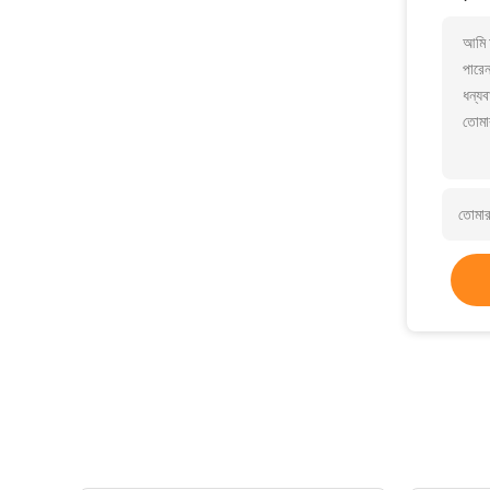
আমি আ
পারে
ধন্যব
তোমা