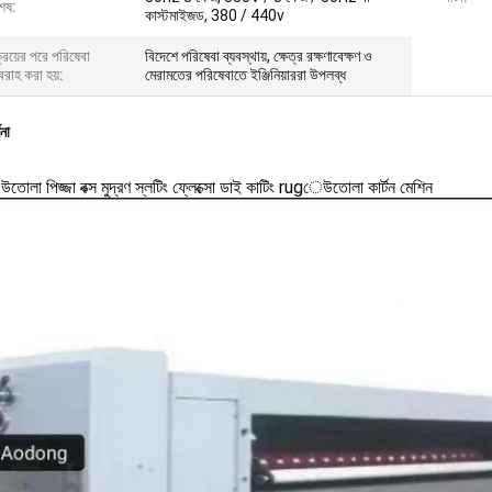
েষ:
কাস্টমাইজড, 380 / 440v
্রয়ের পরে পরিষেবা
বিদেশে পরিষেবা ব্যবস্থায়, ক্ষেত্র রক্ষণাবেক্ষণ ও
রাহ করা হয়:
মেরামতের পরিষেবাতে ইঞ্জিনিয়াররা উপলব্ধ
ণনা
লা পিজ্জা বক্স মুদ্রণ স্লটিং ফ্লেক্সো ডাই কাটিং rugেউতোলা কার্টন মেশিন