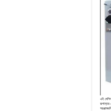
এই মেশিনট
রূপান্তর
সরঞ্জামগু