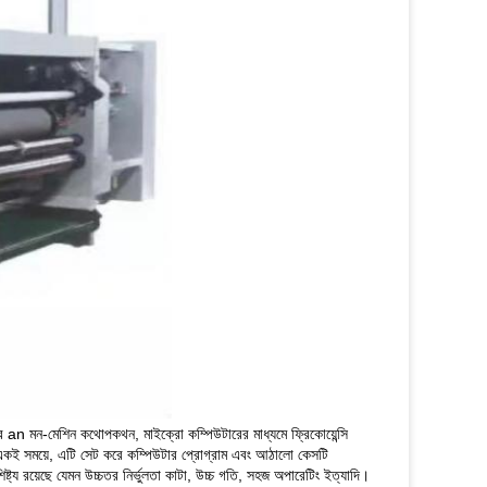
 করে an মন-মেশিন কথোপকথন, মাইক্রো কম্পিউটারের মাধ্যমে ফ্রিকোয়েন্সি
t একই সময়ে, এটি সেট করে কম্পিউটার প্রোগ্রাম এবং আঠালো কেসটি
ষ্ট্য রয়েছে যেমন উচ্চতর নির্ভুলতা কাটা, উচ্চ গতি, সহজ অপারেটিং ইত্যাদি।