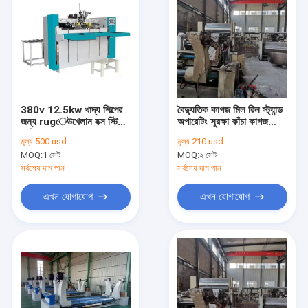
380v 12.5kw খাদ্য শিল্পের
বৈদ্যুতিক কাগজ মিল রিল স্ট্যান্ড
জন্য rugেউখেলান বক্স স্টিচিং
অপারেটিং সুরক্ষা কাঁচা কাগজ
মেশিন
রোলারের জন্য
মূল্য:
500 usd
মূল্য:
210 usd
MOQ:
1 সেট
MOQ:
২ সেট
সর্বশেষ দাম পান
সর্বশেষ দাম পান
এখন যোগাযোগ
এখন যোগাযোগ
বাড়ি
পণ্য
আমাদের সম্পর্কে