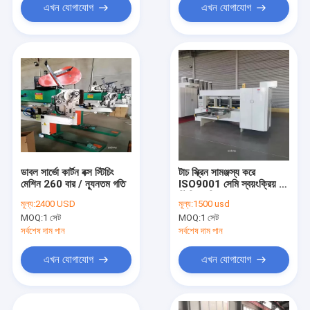
এখন যোগাযোগ
এখন যোগাযোগ
ডাবল সার্ভো কার্টন বক্স স্টিচিং
টাচ স্ক্রিন সামঞ্জস্য করে
মেশিন 260 বার / ন্যূনতম গতি
ISO9001 সেমি স্বয়ংক্রিয় বক্স
স্টিচিং মেশিন
মূল্য:
2400 USD
মূল্য:
1500 usd
MOQ:
1 সেট
MOQ:
1 সেট
সর্বশেষ দাম পান
সর্বশেষ দাম পান
এখন যোগাযোগ
এখন যোগাযোগ