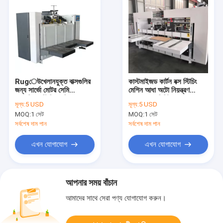
Rugেউখেলানযুক্ত বাক্সগুলির
কাস্টমাইজড কার্টন বক্স স্টিচিং
জন্য সার্ভো মোটর সেমি
মেশিন আধা অটো নিয়ন্ত্রণ
স্বয়ংক্রিয় স্টিচিং মেশিন
60pcs / মিনিট
মূল্য:
5 USD
মূল্য:
5 USD
MOQ:
1 সেট
MOQ:
1 সেট
সর্বশেষ দাম পান
সর্বশেষ দাম পান
এখন যোগাযোগ
এখন যোগাযোগ
আপনার সময় বাঁচান
আমাদের সাথে সেরা পণ্য যোগাযোগ করুন।