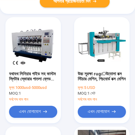
আপনার প্রয়োজনীয়তা দিন
যথাযথ লিনিয়ার গাইড সহ কাস্টম
উচ্চ সুরক্ষা rugেউতোলা বক্স
স্লিটার স্কোরার পাতলা ব্লেড
স্টিচার মেশিন, পিচবোর্ড বক্স মেশিন
রোটারি মেশিন
মূল্য:
1000usd-5000usd
মূল্য:
5 USD
MOQ:
1
MOQ:
1 সেট
সর্বশেষ দাম পান
সর্বশেষ দাম পান
এখন যোগাযোগ
এখন যোগাযোগ