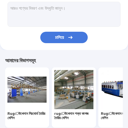
একক ফেসার মেশিন
কল রোল স্ট্যান্ড
রোটারি ডাই কাটিয়া মেশিন
চালিয়ে
শক্ত কাগজ বক্স সেলাই মেশিন
পাতলা ব্লেড স্লিটার স্কোরার মেশিন
আমাদের বিভাগসমূহ
শক্ত কাগজ বক্স স্ট্র্যাপিং মেশিন
ডাবল ফেসার rugেউতোলা মেশিন
এনসি কাটিং মেশিন
Corেউতোলা বক্স মেকিং মেশিন ব্যবহৃত হয়
Rugেউখেলান পিচবোর্ড তৈরির
rugেউখেলান শক্ত কাগজ
Rugেউখেলান বক্স মু
একক মুখোমুখি 2 প্লাই ওয়ার্কিং লাইন
মেশিন
তৈরির মেশিন
মেশিন