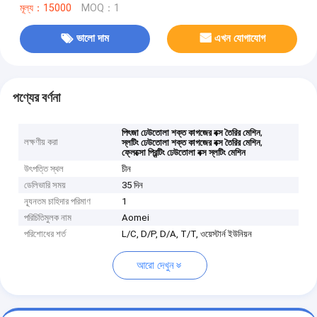
মূল্য：15000
MOQ：1
ভালো দাম
এখন যোগাযোগ
পণ্যের বর্ণনা
,
পিৎজা ঢেউতোলা শক্ত কাগজের বক্স তৈরির মেশিন
লক্ষণীয় করা
,
স্লটিং ঢেউতোলা শক্ত কাগজের বক্স তৈরির মেশিন
ফ্লেক্সো প্রিন্টিং ঢেউতোলা বক্স স্লটিং মেশিন
উৎপত্তি স্থল
চীন
ডেলিভারি সময়
35 দিন
ন্যূনতম চাহিদার পরিমাণ
1
পরিচিতিমুলক নাম
Aomei
পরিশোধের শর্ত
L/C, D/P, D/A, T/T, ওয়েস্টার্ন ইউনিয়ন
আরো দেখুন