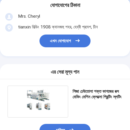
যোগাযোগের ঠিকানা
Mrs. Cheryl
tianxin বিল্ডিং 1908 ক্যানজহু শহর, হেব্বী প্রদেশ, চীন
এখন যোগাযোগ
এর সেরা মূল্য পান
পিজা ঢেউতোলা শক্ত কাগজের বক্স
মেকিং মেশিন ফ্লেক্সো প্রিন্টিং স্লটিং