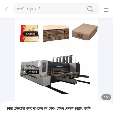
2
/
2
পিজা ঢেউতোলা শক্ত কাগজের বক্স মেকিং মেশিন ফ্লেক্সো প্রিন্টিং স্লটিং