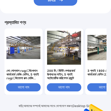
চালিয়ে
প্রস্তাবিত পণ্য
লো গোলমাল rugেউখেলান
200 মি / মিনিট পেপারবোর্ড
3 প্লাই 1800 ঢেউ
কার্ডবোর্ড মেকিং মেশিন, 5 প্লাই
উত্পাদনের লাইন, 5 প্লাই
কার্ডবোর্ড মেশিন 220
rugেউতোলা বক্স মেকিং
অটোমেটিক করিগেশন প্ল্যান্ট
মেশিন
ভালো দাম
ভালো দাম
ভালো দাম
বাড়ি
আমাদের সম্পর্কে
আমাদের সাথে যোগাযোগ করুন
Desktop Site