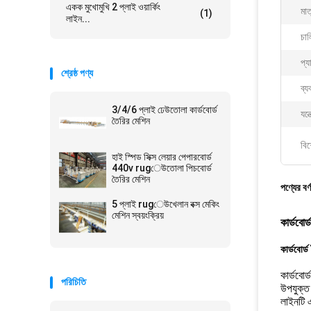
একক মুখোমুখি 2 প্লাই ওয়ার্কিং
মা
(1)
লাইন...
চাল
প্য
শ্রেষ্ঠ পণ্য
ব্য
3/4/6 প্লাই ঢেউতোলা কার্ডবোর্ড
যন্
তৈরির মেশিন
বিশ
হাই স্পিড সিক্স লেয়ার পেপারবোর্ড
440v rugেউতোলা পিচবোর্ড
তৈরির মেশিন
পণ্যের বর্
5 প্লাই rugেউখেলান বক্স মেকিং
মেশিন স্বয়ংক্রিয়
কার্ডবোর
কার্ডবোর্
কার্ডবো
পরিচিতি
উপযুক্ত।
লাইনটি এ