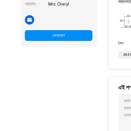
সমতলতা,
পরিচিতি:
Mrs. Cheryl
যোগাযোগ
ট্যাগ:
404 
এই পণ্
আমি আ
ধন্যব
তোমা