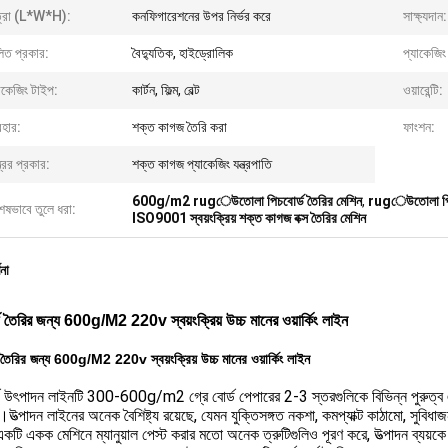
ত্রা (L*W*H):
কনফিগারেশনের উপর নির্ভর করে
সাক্ষ্যদান:
িত প্রকার:
বৈদ্যুতিক, হাইড্রোলিক
প্যাকেজিং
াকেজিং টাইপ:
কার্টন, ফিল্ম, বেল্ট
ওয়ারেন্টি:
বহার:
শক্ত কাগজ তৈরি করা
ফাংশন:
ত্রের প্রকার:
শক্ত কাগজ প্যাকেজিং যন্ত্রপাতি
600g/m2 rugেউতোলা পিচবোর্ড তৈরির মেশিন
,
rugেউতোলা পিচ
েষভাবে তুলে ধরা:
ISO9001 স্বয়ংক্রিয় শক্ত কাগজ বক্স তৈরির মেশিন
ণনা
্ড তৈরির জন্য 600g/M2 220v স্বয়ংক্রিয় উচ্চ মানের ওয়ার্কিং লাইন
ড তৈরির জন্য 600g/M2 220v স্বয়ংক্রিয় উচ্চ মানের ওয়ার্কিং লাইন
র্ড উৎপাদন লাইনটি 300-600g/m2 গ্রে বোর্ড পেপারের 2-3 স্তরগুলিকে বিভিন্ন পুরুত্ব এ
উত্পাদন লাইনের অনেক বৈশিষ্ট্য রয়েছে, যেমন যুক্তিসঙ্গত নকশা, কমপ্যাক্ট কাঠামো, সুবিধ
কটি একক মেশিনে ম্যানুয়াল পেস্ট করার মতো অনেক ত্রুটিগুলিও পূরণ করে, উত্পাদন ব্যয়কে 