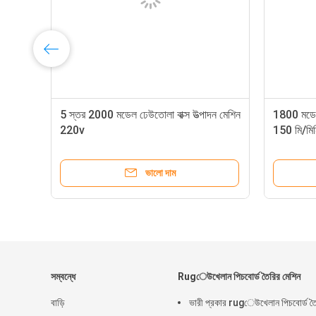
5 স্তর 2000 মডেল ঢেউতোলা বাক্স উত্পাদন মেশিন
1800 মডেল ব
220v
150 মি/মিন
ভালো দাম
সম্বন্ধে
Rugেউখেলান পিচবোর্ড তৈরির মেশিন
বাড়ি
ভারী প্রকার rugেউখেলান পিচবোর্ড ত