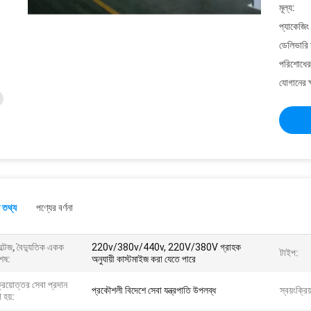
মূল্য:
প্যাকেজিং
ডেলিভারি 
পরিশোধের 
যোগানের ক
 তথ্য
পণ্যের বর্ণনা
্টেজ, বৈদ্যুতিক একক
220v/380v/440v, 220V/380V গ্রাহক
টাইপ:
েষ:
অনুযায়ী কাস্টমাইজ করা যেতে পারে
্রয়োত্তর সেবা প্রদান
প্রকৌশলী বিদেশে সেবা যন্ত্রপাতি উপলব্ধ
স্বয়ংক্রি
 হয়: