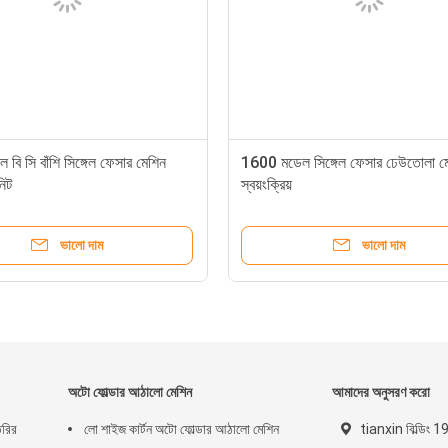
ি সি বাঁশি সিঙ্গেল ফেসার মেশিন
1600 মডেল সিঙ্গেল ফেসার ঢেউতোলা মে
িট
স্বয়ংক্রিয়
ভালো দাম
ভালো দাম
অটো ফোল্ডার আঠালো মেশিন
আমাদের অনুসরণ করো
ৈরির
লো শাইজ কার্টন অটো ফোল্ডার আঠালো মেশিন
tianxin বিল্ডিং 1