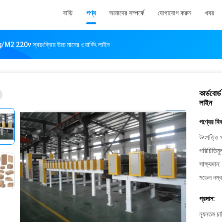
বাড়ি
পণ্য
আমাদের সম্পর্কে
যোগাযোগ করুন
খবর
/M2 220v স্বয়ংক্রিয় উচ্চ মানের ওয়ার্কিং লাইন
কার্ডবোর
লাইন
পণ্যের বি
উৎপত্তি স
পরিচিতিমু
সাক্ষ্যদান:
মডেল নম্ব
প্রদান:
ন্যূনতম চ