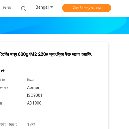
Bengali
ভিআর
উদ্ধৃতির জন্য আবেদন
্ড তৈরির জন্য 600g/M2 220v স্বয়ংক্রিয় উচ্চ মানের ওয়ার্কিং
বরণ:
্থল:
সিএন
লক নাম:
Aomei
ISO9001
ার:
AD1908
াহিদার পরিমাণ:
1 সেট