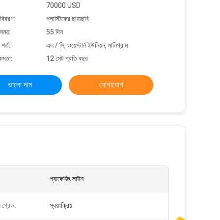
70000 USD
 বিবরণ:
প্লাস্টিকের ছায়াছবি
সময়:
55 দিন
শর্ত:
এল / সি, ওয়েস্টার্ন ইউনিয়ন, মানিগ্রাম
্ষমতা:
12 সেট প্রতি বছর
ভালো দাম
যোগাযোগ
প্যাকেজিং লাইন
য় গ্রেড:
স্বয়ংক্রিয়