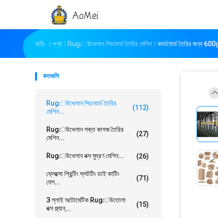
বাড়ি
পণ্য
Rugেউখেলান পিচবোর্ড তৈরির মেশিন
কার্ডবোর্ড তৈরির জন্য 600g
কতগুলি
Rugেউখেলান পিচবোর্ড তৈরির
(112)
মেশিন...
Rugেউখেলান শক্ত কাগজ তৈরির
(27)
মেশিন...
Rugেউখেলান বক্স মুদ্রণ মেশিন...
(26)
ফ্লেক্সো প্রিন্টিং স্লটটিং ডাই কাটিং
(71)
মেশ...
3 প্লাই অটোমেটিক Rugেউতোলা
(15)
বক্স প্ল্যান্...