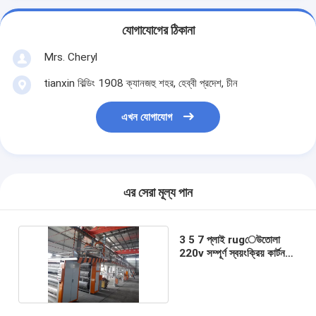
যোগাযোগের ঠিকানা
Mrs. Cheryl
tianxin বিল্ডিং 1908 ক্যানজহু শহর, হেব্বী প্রদেশ, চীন
এখন যোগাযোগ
এর সেরা মূল্য পান
3 5 7 প্লাই rugেউতোলা
220v সম্পূর্ণ স্বয়ংক্রিয় কার্টন
বক্স মেকিং মেশিন