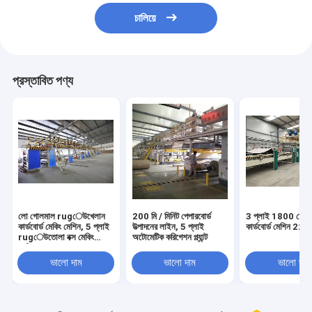
চালিয়ে
প্রস্তাবিত পণ্য
লো গোলমাল rugেউখেলান
200 মি / মিনিট পেপারবোর্ড
3 প্লাই 1800 ঢেউ
কার্ডবোর্ড মেকিং মেশিন, 5 প্লাই
উত্পাদনের লাইন, 5 প্লাই
কার্ডবোর্ড মেশিন 220
rugেউতোলা বক্স মেকিং
অটোমেটিক করিগেশন প্ল্যান্ট
মেশিন
ভালো দাম
ভালো দাম
ভালো দাম