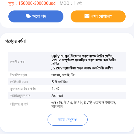
মূল্য：150000-300000usd
MOQ：1 সেট
ভালো দাম
এখন যোগাযোগ
পণ্যের বর্ণনা
,
3ply rugেউখেলান শক্ত কাগজ তৈরির মেশিন
220v সম্পূর্ণরূপে স্বয়ংক্রিয় শক্ত কাগজ বাক্স তৈরির
লক্ষণীয় করা
মেশিন
,
220v স্বয়ংক্রিয় শক্ত কাগজ বাক্স তৈরির মেশিন
উৎপত্তি স্থল
দংগুয়াং, হেবেই, চীন
ডেলিভারি সময়
5-8 কর্ম দিবস
ন্যূনতম চাহিদার পরিমাণ
1 সেট
পরিচিতিমুলক নাম
Aomei
এল / সি, ডি / এ, ডি / পি, টি / টি, ওয়েস্টার্ন ইউনিয়ন,
পরিশোধের শর্ত
মানিগ্রাম
আরো দেখুন