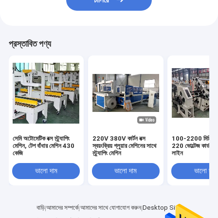
চালিয়ে
প্রস্তাবিত পণ্য
সেমি অটোমেটিক বক্স স্ট্র্যাপিং
220V 380V কার্টন বক্স
100-2200 মিমি শক
মেশিন, টেপ বাঁধার মেশিন 430
স্বয়ংক্রিয় গ্লুয়ার মেশিনের সাথে
220 ভোল্টেজ কার্ডবোর্ড
কেজি
স্ট্র্যাপিং মেশিন
লাইন
ভালো দাম
ভালো দাম
ভালো দাম
বাড়ি
আমাদের সম্পর্কে
আমাদের সাথে যোগাযোগ করুন
Desktop Site