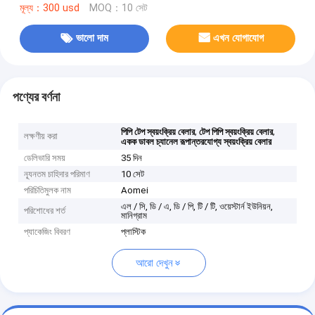
মূল্য：300 usd
MOQ：10 সেট
ভালো দাম
এখন যোগাযোগ
পণ্যের বর্ণনা
,
,
পিপি টেপ স্বয়ংক্রিয় বেলার
টেপ পিপি স্বয়ংক্রিয় বেলার
লক্ষণীয় করা
একক ডাবল চ্যানেল রূপান্তরযোগ্য স্বয়ংক্রিয় বেলার
ডেলিভারি সময়
35 দিন
ন্যূনতম চাহিদার পরিমাণ
10 সেট
পরিচিতিমুলক নাম
Aomei
এল / সি, ডি / এ, ডি / পি, টি / টি, ওয়েস্টার্ন ইউনিয়ন,
পরিশোধের শর্ত
মানিগ্রাম
প্যাকেজিং বিবরণ
প্লাস্টিক
আরো দেখুন