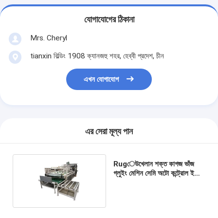
যোগাযোগের ঠিকানা
Mrs. Cheryl
tianxin বিল্ডিং 1908 ক্যানজহু শহর, হেব্বী প্রদেশ, চীন
এখন যোগাযোগ
এর সেরা মূল্য পান
Rugেউখেলান শক্ত কাগজ ভাঁজ
গ্লুইং মেশিন সেমি অটো কন্ট্রোল ইজি
অপারেশন