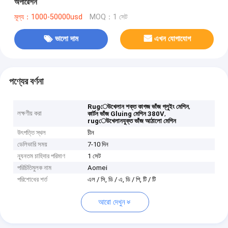
অপারেশন
মূল্য：1000-50000usd
MOQ：1 সেট
ভালো দাম
এখন যোগাযোগ
পণ্যের বর্ণনা
,
Rugেউখেলান শক্ত কাগজ ভাঁজ গ্লুইং মেশিন
লক্ষণীয় করা
,
কার্টন ভাঁজ Gluing মেশিন 380V
rugেউখেলানযুক্ত ভাঁজ আঠালো মেশিন
উৎপত্তি স্থল
চীন
ডেলিভারি সময়
7-10 দিন
ন্যূনতম চাহিদার পরিমাণ
1 সেট
পরিচিতিমুলক নাম
Aomei
পরিশোধের শর্ত
এল / সি, ডি / এ, ডি / পি, টি / টি
আরো দেখুন