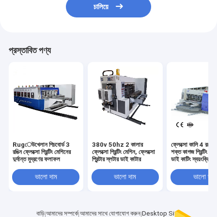
চালিয়ে
প্রস্তাবিত পণ্য
Rugেউখেলান পিচবোর্ড 3
380v 50hz 2 কালার
ফ্লেক্সো কালি 4 রঙে
রঙিন ফ্লেক্সো প্রিন্টিং মেশিনের
ফ্লেক্সো প্রিন্টিং মেশিন, ফ্লেক্সো
শক্ত কাগজ প্রিন্টিং মেশ
দুর্দান্ত মুদ্রণের ফলাফল
প্রিন্টার স্লটার ডাই কাটার
ডাই কাটিং স্বয়ংক্রিয়
ভালো দাম
ভালো দাম
ভালো দাম
বাড়ি
আমাদের সম্পর্কে
আমাদের সাথে যোগাযোগ করুন
Desktop Site