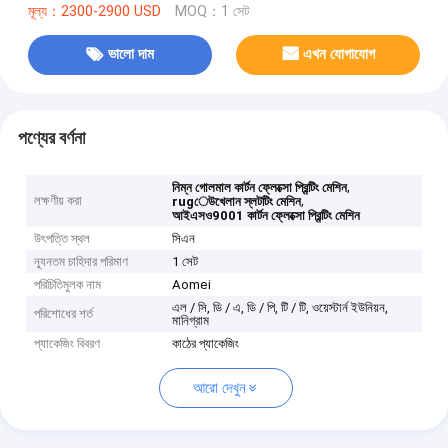
মূল্য：2300-2900 USD
MOQ：1 সেট
ভালো দাম
এখন যোগাযোগ
পণ্যের বর্ণনা
,
নিম্ন গোলমাল কার্টন ফ্লেক্সো প্রিন্টিং মেশিন
লক্ষণীয় করা
,
rugেউখেলান স্লটটিং মেশিন
আইএসও9001 কার্টন ফ্লেক্সো প্রিন্টিং মেশিন
উৎপত্তি স্থল
সিএন
ন্যূনতম চাহিদার পরিমাণ
1 সেট
পরিচিতিমুলক নাম
Aomei
এল / সি, ডি / এ, ডি / পি, টি / টি, ওয়েস্টার্ন ইউনিয়ন,
পরিশোধের শর্ত
মানিগ্রাম
প্যাকেজিং বিবরণ
কাঠের প্যাকেজিং
আরো দেখুন