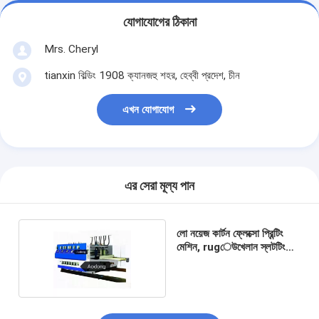
যোগাযোগের ঠিকানা
Mrs. Cheryl
tianxin বিল্ডিং 1908 ক্যানজহু শহর, হেব্বী প্রদেশ, চীন
এখন যোগাযোগ
এর সেরা মূল্য পান
লো নয়েজ কার্টন ফ্লেক্সো প্রিন্টিং
মেশিন, rugেউখেলান স্লটটিং
মেশিন