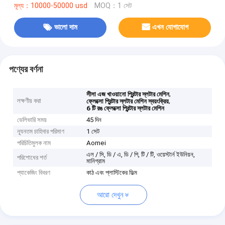
মূল্য：10000-50000 usd
MOQ：1 সেট
ভালো দাম
এখন যোগাযোগ
পণ্যের বর্ণনা
,
সীসা এজ খাওয়ানো প্রিন্টার স্লটার মেশিন
লক্ষণীয় করা
,
ফ্লেক্সো প্রিন্টার স্লটার মেশিন স্বয়ংক্রিয়
6 টি রঙ ফ্লেক্সো প্রিন্টার স্লটার মেশিন
ডেলিভারি সময়
45 দিন
ন্যূনতম চাহিদার পরিমাণ
1 সেট
পরিচিতিমুলক নাম
Aomei
এল / সি, ডি / এ, ডি / পি, টি / টি, ওয়েস্টার্ন ইউনিয়ন,
পরিশোধের শর্ত
মানিগ্রাম
প্যাকেজিং বিবরণ
কাঠ এবং প্লাস্টিকের ফিল্ম
আরো দেখুন