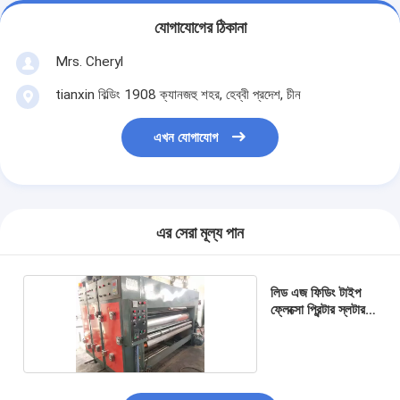
যোগাযোগের ঠিকানা
Mrs. Cheryl
tianxin বিল্ডিং 1908 ক্যানজহু শহর, হেব্বী প্রদেশ, চীন
এখন যোগাযোগ
এর সেরা মূল্য পান
লিড এজ ফিডিং টাইপ
ফ্লেক্সো প্রিন্টার স্লটার
মেশিন