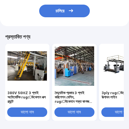
চালিয়ে
প্রস্তাবিত পণ্য
380V 50HZ 3 প্লাই
বৈদ্যুতিক প্রকার 3 প্লাই
3ply rugেউখেলান 
অটোমেটিক rugেউখেলান বক্স
করিগেশন মেশিন,
উত্পাদন লাইন
প্ল্যান্ট
rugেউখেলান শক্ত কাগজ
উত্পাদন লাইন
ভালো দাম
ভালো দাম
ভালো দাম